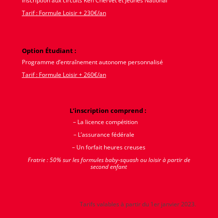
Inscription aux circuits Ken Chervet et Jeunes National
Tarif : Formule Loisir + 230€/an
Option Étudiant :
Programme d’entraînement autonome personnalisé
Tarif : Formule Loisir + 260€/an
L’inscription comprend :
– La licence compétition
– L’assurance fédérale
– Un forfait heures creuses
Fratrie : 50% sur les formules baby-squash ou loisir à partir de
second enfant
Tarifs valables à partir du 1er janvier 2023.