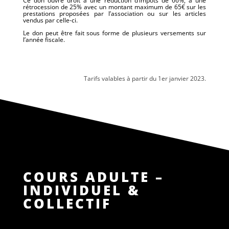
Ce don ouvre droit à une réduction d’impôts de 66%, à une
rétrocession de 25% avec un montant maximum de 65€ sur les
prestations proposées par l’association ou sur les articles
vendus par celle-ci.
Le don peut être fait sous forme de plusieurs versements sur
l’année fiscale.
Tarifs valables à partir du 1er janvier 2023.
COURS ADULTE –
INDIVIDUEL &
COLLECTIF